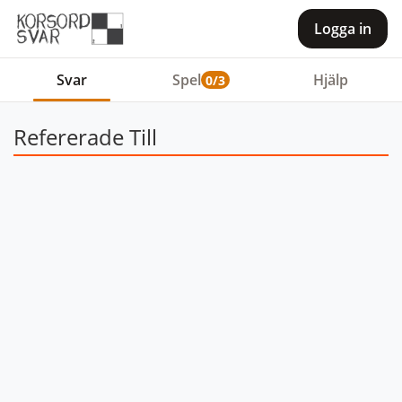
Logga in
Svar
Spel
Hjälp
0/3
Refererade Till