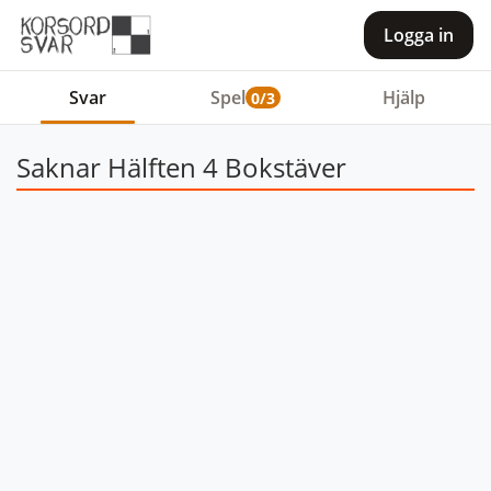
Logga in
Svar
Spel
Hjälp
0/3
Saknar Hälften 4 Bokstäver