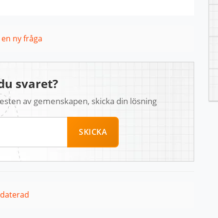
l en ny fråga
du svaret?
 resten av gemenskapen, skicka din lösning
SKICKA
pdaterad