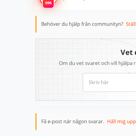
696
Behöver du hjälp från communityn?
Stäl
Vet 
Om du vet svaret och vill hjälpa
Få e-post när någon svarar.
Håll mig up