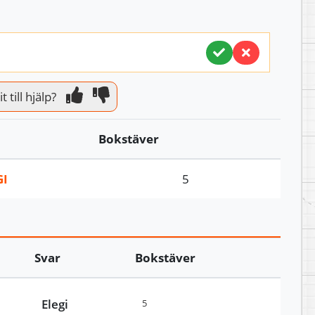
 till hjälp?
Bokstäver
GI
5
Svar
Bokstäver
Elegi
5