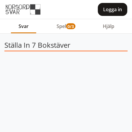
Logga in
Svar
Spel
Hjälp
0/3
Ställa In 7 Bokstäver