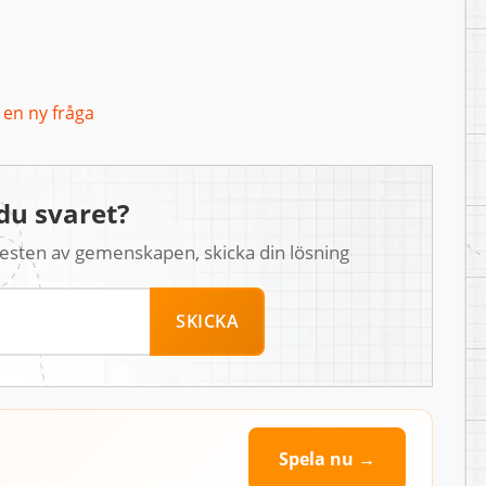
l en ny fråga
du svaret?
 resten av gemenskapen, skicka din lösning
SKICKA
Spela nu →