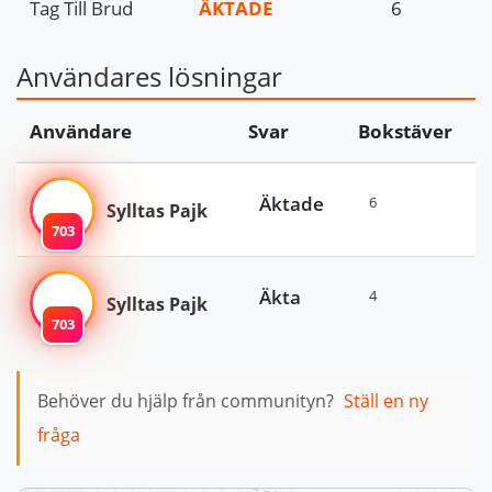
Tag Till Brud
ÄKTADE
6
Användares lösningar
Användare
Svar
Bokstäver
Äktade
6
Sylltas Pajk
703
Äkta
4
Sylltas Pajk
703
Behöver du hjälp från communityn?
Ställ en ny
fråga