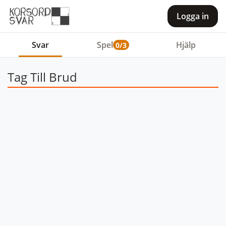
Logga in
Svar
Spel
Hjälp
0/3
Tag Till Brud