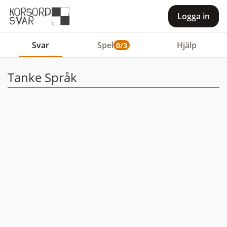
Logga in
Svar
Spel
Hjälp
0/3
Tanke Språk