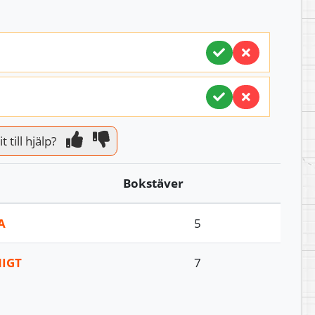
 till hjälp?
Bokstäver
A
5
IGT
7