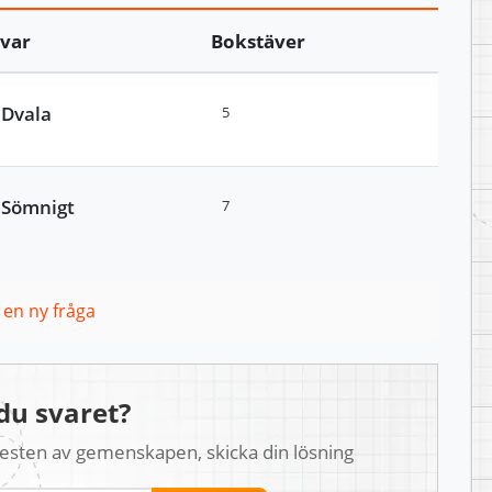
Svar
Bokstäver
Dvala
5
Sömnigt
7
l en ny fråga
du svaret?
 resten av gemenskapen, skicka din lösning