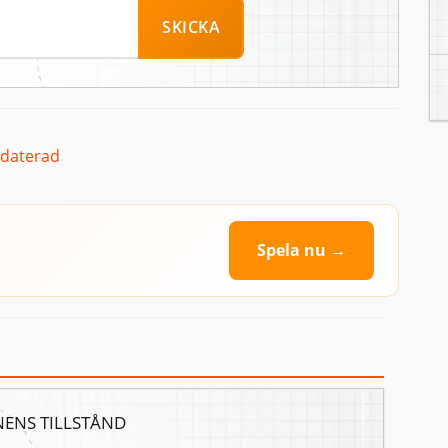
SKICKA
pdaterad
Spela nu →
NENS TILLSTÅND