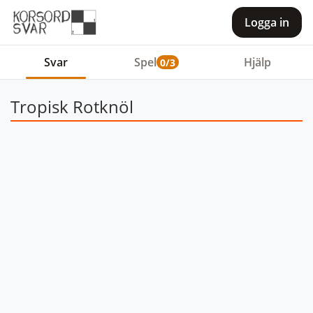
Logga in
Svar
Spel
Hjälp
0/3
Tropisk Rotknöl