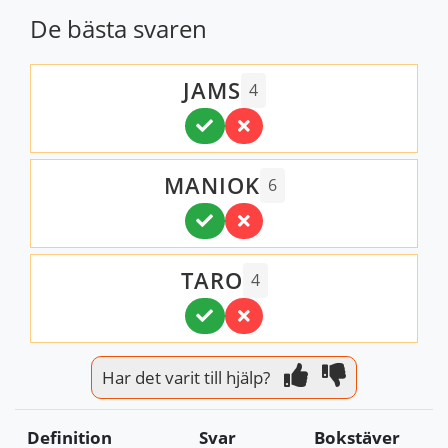
De bästa svaren
JAMS
4
MANIOK
6
TARO
4
Har det varit till hjälp?
Definition
Svar
Bokstäver