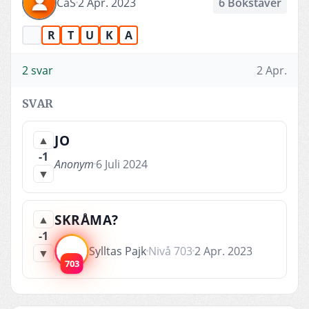
CaS
2 Apr. 2023
6 Bokstäver
R
T
U
K
A
2 svar
2 Apr.
SVAR
JO
▲
-1
Anonym
6 Juli 2024
▼
SKRÅMA?
▲
-1
Sylltas Pajk
Nivå 703
2 Apr. 2023
▼
703