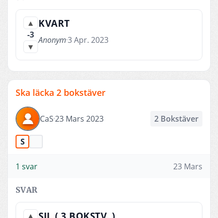
KVART
▲
-3
Anonym
3 Apr. 2023
▼
Ska läcka 2 bokstäver
CaS
23 Mars 2023
2 Bokstäver
S
1 svar
23 Mars
SVAR
SIL ( 3 BOKSTV. )
▲