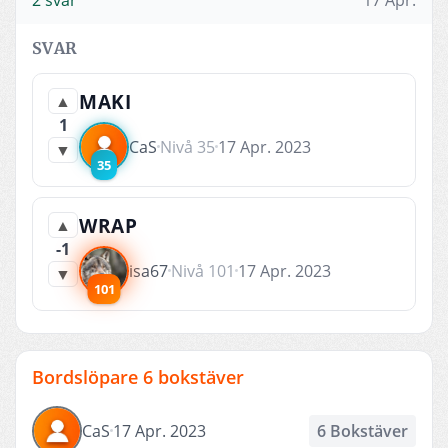
SVAR
MAKI
▲
1
CaS
Nivå 35
17 Apr. 2023
▼
35
WRAP
▲
-1
isa67
Nivå 101
17 Apr. 2023
▼
101
Bordslöpare 6 bokstäver
CaS
17 Apr. 2023
6 Bokstäver