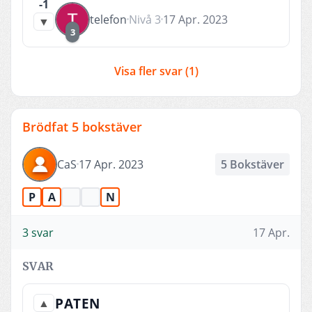
-1
telefon
Nivå 3
17 Apr. 2023
▼
3
Visa fler svar (1)
Brödfat 5 bokstäver
CaS
17 Apr. 2023
5 Bokstäver
P
A
N
3 svar
17 Apr.
SVAR
PATEN
▲