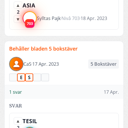
ASIA
▲
2
Sylltas Pajk
Nivå 703
18 Apr. 2023
▼
703
Behåller bladen 5 bokstäver
CaS
17 Apr. 2023
5 Bokstäver
E
S
1 svar
17 Apr.
SVAR
TESIL
▲
2