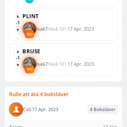
PLINT
▲
-1
isa67
Nivå 101
17 Apr. 2023
▼
101
BRUSE
▲
-1
isa67
Nivå 101
17 Apr. 2023
▼
101
Rulle att äta 4 bokstäver
CaS
17 Apr. 2023
4 Bokstäver
2 svar
17 Apr.