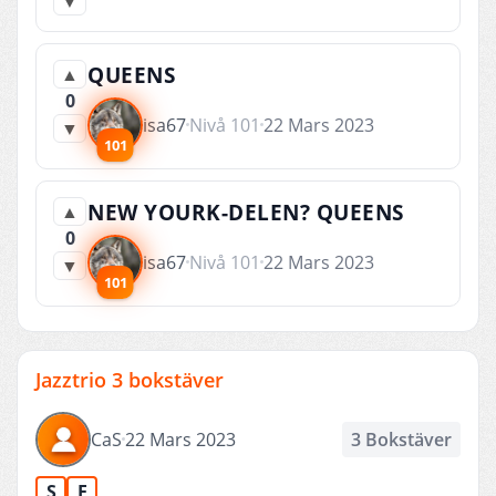
▼
QUEENS
▲
0
isa67
Nivå 101
22 Mars 2023
▼
101
NEW YOURK-DELEN? QUEENS
▲
0
isa67
Nivå 101
22 Mars 2023
▼
101
Jazztrio 3 bokstäver
CaS
22 Mars 2023
3 Bokstäver
S
E