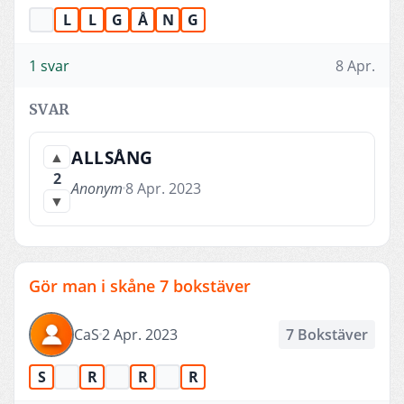
L
L
G
Å
N
G
1 svar
8 Apr.
SVAR
ALLSÅNG
▲
2
Anonym
8 Apr. 2023
▼
Gör man i skåne 7 bokstäver
CaS
2 Apr. 2023
7 Bokstäver
S
R
R
R