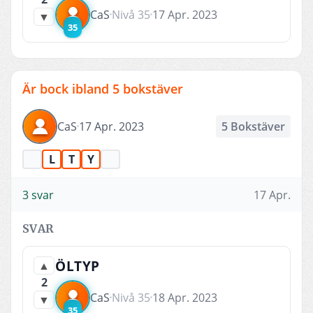
CaS
Nivå 35
17 Apr. 2023
▼
35
Är bock ibland 5 bokstäver
CaS
17 Apr. 2023
5 Bokstäver
L
T
Y
3 svar
17 Apr.
SVAR
ÖLTYP
▲
2
CaS
Nivå 35
18 Apr. 2023
▼
35