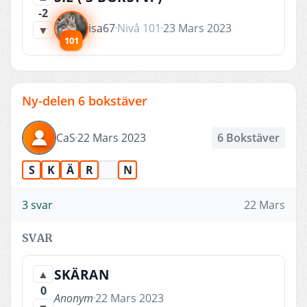
-2
isa67
Nivå 101
23 Mars 2023
▼
101
Ny-delen 6 bokstäver
CaS
22 Mars 2023
6 Bokstäver
S
K
Ä
R
N
3 svar
22 Mars
SVAR
SKÄRAN
▲
0
Anonym
22 Mars 2023