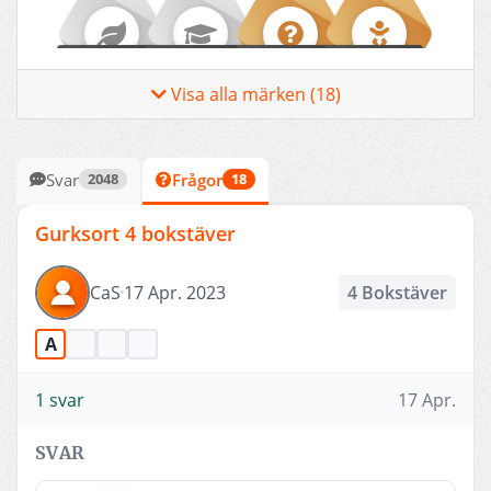
LÄRLING
EXPERT
NYFIKEN
DEBUTANT
Visa alla märken (18)
Svar
Frågor
2048
18
FÖRSTA STEGET
UTREDARE
NYBÖRJARE
DELTAGARE
Gurksort 4 bokstäver
CaS
17 Apr. 2023
4 Bokstäver
UPPTÄCKARE
BIDRAGSGIVARE
LÖFTE
HJÄLPARE
A
1 svar
17 Apr.
SVAR
UTFRÅGARE
NOVIS