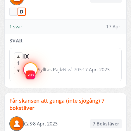
D
1 svar
17 Apr.
SVAR
IX
▲
1
Sylltas Pajk
Nivå 703
17 Apr. 2023
▼
703
Får skansen att gunga (inte sjögång) 7
bokstäver
CaS
8 Apr. 2023
7 Bokstäver