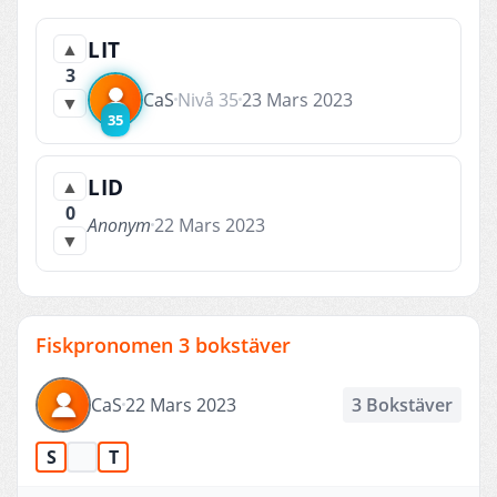
LIT
▲
3
CaS
Nivå 35
23 Mars 2023
▼
35
LID
▲
0
Anonym
22 Mars 2023
▼
Fiskpronomen 3 bokstäver
CaS
22 Mars 2023
3 Bokstäver
S
T