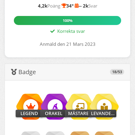
4,2k
Poäng
·
34°
·
--
·
2k
Svar
100%
Korrekta svar
Anmäld den 21 Mars 2023
Badge
18/53
LEGEND
ORAKEL
MÄSTARE
LEVANDE UPPSLAGSVERK