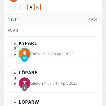
A
R
4 svar
17 Apr.
SVAR
KYPARE
▲
2
CaS
Nivå 35
18 Apr. 2023
▼
35
LÖPARE
▲
3
telefon
Nivå 3
17 Apr. 2023
▼
3
LÖPARW
▲