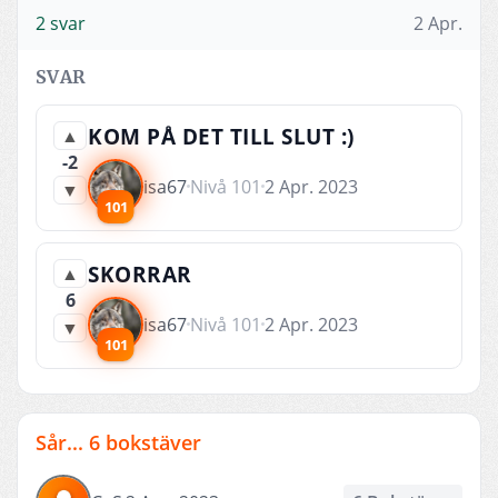
2 svar
2 Apr.
SVAR
KOM PÅ DET TILL SLUT :)
▲
-2
isa67
Nivå 101
2 Apr. 2023
▼
101
SKORRAR
▲
6
isa67
Nivå 101
2 Apr. 2023
▼
101
Sår... 6 bokstäver