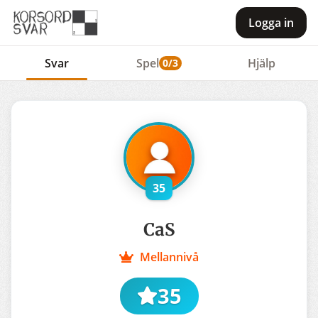
Logga in
Svar
Spel
Hjälp
0/3
35
CaS
Mellannivå
35