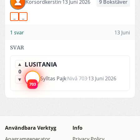
Korsordkerstin
13 Juni 2026
9 Bokstäver
_
_
1 svar
13 Juni
SVAR
LUSITANIA
▲
0
Sylltas Pajk
Nivå 703
13 Juni 2026
▼
703
Användbara Verktyg
Info
Anagramgenerator
Privacy Policy