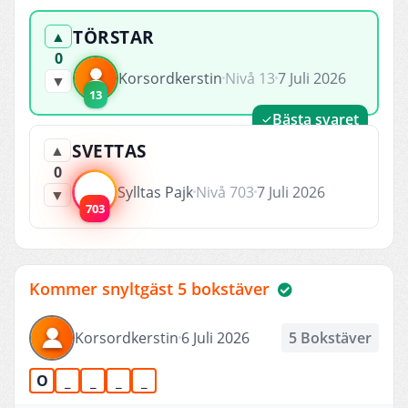
TÖRSTAR
▲
0
Korsordkerstin
Nivå 13
7 Juli 2026
▼
13
Bästa svaret
SVETTAS
▲
0
Sylltas Pajk
Nivå 703
7 Juli 2026
▼
703
Kommer snyltgäst 5 bokstäver
Korsordkerstin
6 Juli 2026
5 Bokstäver
O
_
_
_
_