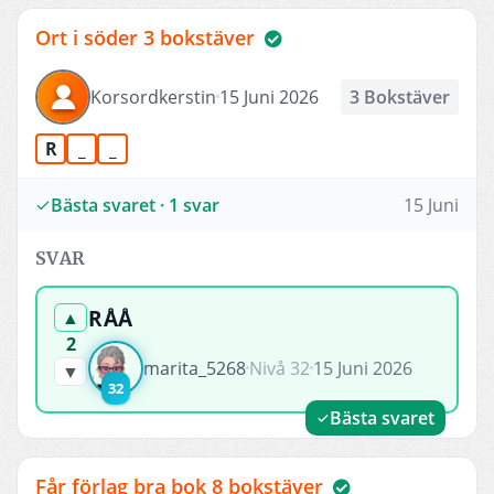
Ort i söder 3 bokstäver
Korsordkerstin
15 Juni 2026
3 Bokstäver
R
_
_
Bästa svaret · 1 svar
15 Juni
SVAR
RÅÅ
▲
2
marita_5268
Nivå 32
15 Juni 2026
▼
32
Bästa svaret
Får förlag bra bok 8 bokstäver