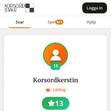
Logga in
Svar
Spel
Hjälp
0/3
13
Korsordkerstin
Lärling
13