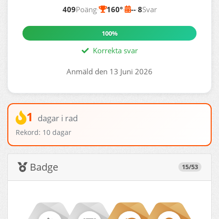
409
Poäng
·
160°
·
--
·
8
Svar
100%
Korrekta svar
Anmäld den 13 Juni 2026
1
dagar i rad
Rekord: 10 dagar
Badge
15/53