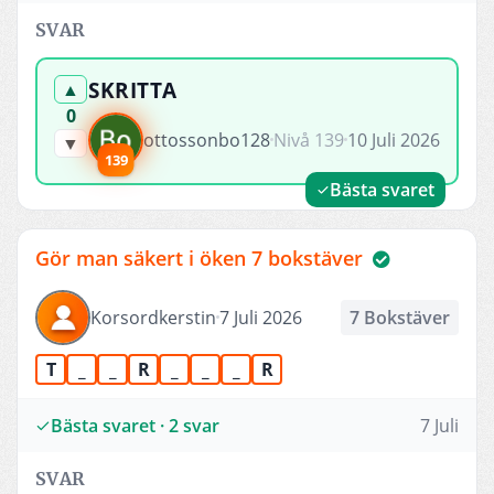
SVAR
SKRITTA
▲
0
ottossonbo128
Nivå 139
10 Juli 2026
▼
139
Bästa svaret
Gör man säkert i öken 7 bokstäver
Korsordkerstin
7 Juli 2026
7 Bokstäver
T
_
_
R
_
_
_
R
Bästa svaret · 2 svar
7 Juli
SVAR