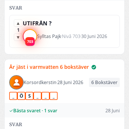
SVAR
UTIFRÅN ?
▲
1
Sylltas Pajk
Nivå 703
30 Juni 2026
▼
703
Är jäst i varmvatten 6 bokstäver
Korsordkerstin
28 Juni 2026
6 Bokstäver
_
Ö
S
_
_
_
Bästa svaret · 1 svar
28 Juni
SVAR