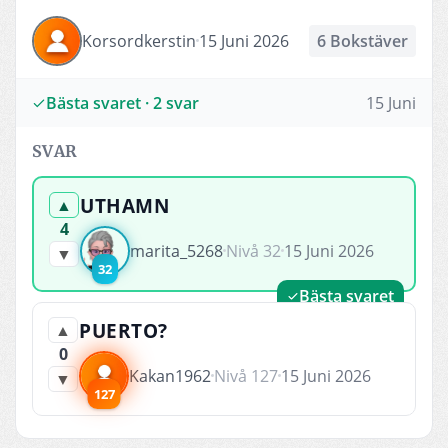
Korsordkerstin
15 Juni 2026
6 Bokstäver
Bästa svaret · 2 svar
15 Juni
SVAR
UTHAMN
▲
4
marita_5268
Nivå 32
15 Juni 2026
▼
32
Bästa svaret
PUERTO?
▲
0
Kakan1962
Nivå 127
15 Juni 2026
▼
127