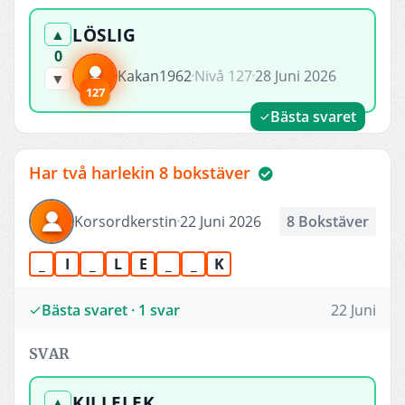
LÖSLIG
▲
0
Kakan1962
Nivå 127
28 Juni 2026
▼
127
Bästa svaret
Har två harlekin 8 bokstäver
Korsordkerstin
22 Juni 2026
8 Bokstäver
_
I
_
L
E
_
_
K
Bästa svaret · 1 svar
22 Juni
SVAR
KILLELEK
▲