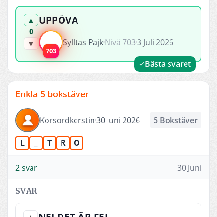
UPPÖVA
▲
0
Sylltas Pajk
Nivå 703
3 Juli 2026
▼
703
Bästa svaret
Enkla 5 bokstäver
Korsordkerstin
30 Juni 2026
5 Bokstäver
L
_
T
R
O
2 svar
30 Juni
SVAR
NEJ DET ÄR FEL
▲