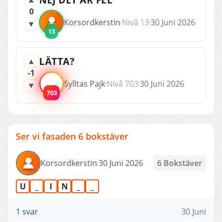
0
Korsordkerstin
Nivå 13
30 Juni 2026
▼
13
LÄTTA?
▲
-1
Sylltas Pajk
Nivå 703
30 Juni 2026
▼
703
Ser vi fasaden 6 bokstäver
Korsordkerstin
30 Juni 2026
6 Bokstäver
U
_
I
N
_
_
1 svar
30 Juni