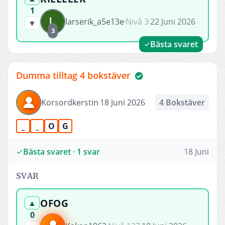
1
larserik_a5e13e
Nivå 3
22 Juni 2026
▼
3
Bästa svaret
Dumma tilltag 4 bokstäver
Korsordkerstin
18 Juni 2026
4 Bokstäver
_
_
O
G
Bästa svaret · 1 svar
18 Juni
SVAR
OFOG
▲
0