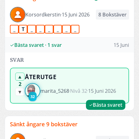
Korsordkerstin
15 Juni 2026
8 Bokstäver
_
T
_
_
_
_
_
_
Bästa svaret · 1 svar
15 Juni
SVAR
ÅTERUTGE
▲
2
marita_5268
Nivå 32
15 Juni 2026
▼
32
Bästa svaret
Sänkt ångare 9 bokstäver