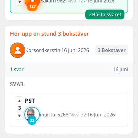
Kakan1962
Nivå 127
18 Juni 2026
▼
127
Bästa svaret
Hör upp en stund 3 bokstäver
Korsordkerstin
16 Juni 2026
3 Bokstäver
1 svar
16 Juni
SVAR
PST
▲
3
marita_5268
Nivå 32
16 Juni 2026
▼
32