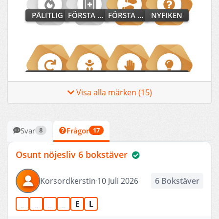
PÅLITLIG
FÖRSTA HJÄLPAREN
FÖRSTA STEGET
NYFIKEN
ÅTERKOMST
DEBUTANT
DELTAGARE
UTREDARE
Visa alla märken (15)
Svar
Frågor
8
17
STADIG
NYBÖRJARE
BIDRAGSGIVARE
UPPTÄCKARE
Osunt nöjesliv 6 bokstäver
Korsordkerstin
10 Juli 2026
6 Bokstäver
LÖFTE
UTFRÅGARE
NOVIS
_
_
_
_
E
L