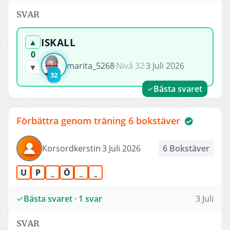
SVAR
ISKALL
▲
0
marita_5268
Nivå 32
3 Juli 2026
▼
32
Bästa svaret
Förbättra genom träning 6 bokstäver
Korsordkerstin
3 Juli 2026
6 Bokstäver
U
P
_
Ö
_
_
Bästa svaret · 1 svar
3 Juli
SVAR