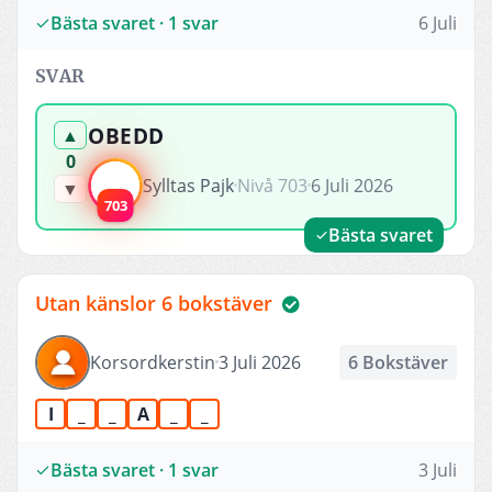
Bästa svaret · 1 svar
6 Juli
SVAR
OBEDD
▲
0
Sylltas Pajk
Nivå 703
6 Juli 2026
▼
703
Bästa svaret
Utan känslor 6 bokstäver
Korsordkerstin
3 Juli 2026
6 Bokstäver
I
_
_
A
_
_
Bästa svaret · 1 svar
3 Juli