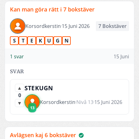
Kan man göra rätt i 7 bokstäver
Korsordkerstin
15 Juni 2026
7 Bokstäver
S
T
E
K
U
G
N
1 svar
15 Juni
SVAR
STEKUGN
▲
0
Korsordkerstin
Nivå 13
15 Juni 2026
▼
13
Avlägsen kaj 6 bokstäver