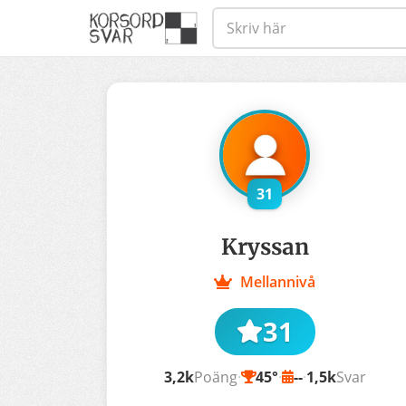
31
Kryssan
Mellannivå
31
3,2k
Poäng
·
45°
·
--
·
1,5k
Svar