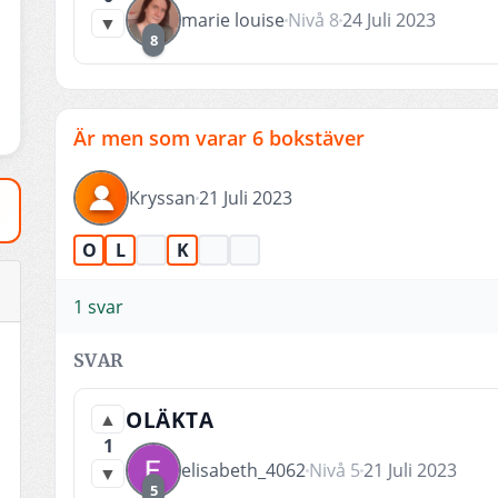
marie louise
Nivå 8
24 Juli 2023
▼
8
Är men som varar 6 bokstäver
Kryssan
21 Juli 2023
O
L
K
1 svar
SVAR
OLÄKTA
▲
1
elisabeth_4062
Nivå 5
21 Juli 2023
▼
5