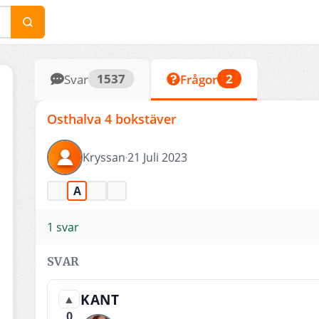
1537
2
Svar
Frågor
Osthalva 4 bokstäver
Kryssan
21 Juli 2023
A
1 svar
SVAR
KANT
▲
0