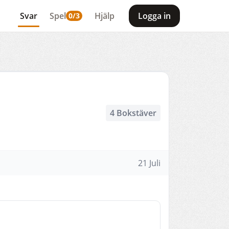
Svar
Spel
Hjälp
Logga in
0/3
4 Bokstäver
21 Juli