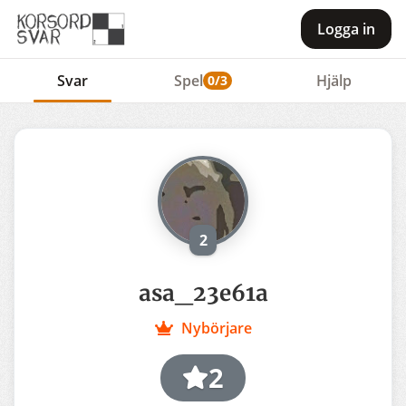
Logga in
Svar
Spel
Hjälp
0/3
2
asa_23e61a
Nybörjare
2