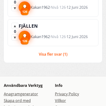
0
Kakan1962
Nivå 126
12 Juni 2026
▼
126
FJÄLLEN
▲
0
Kakan1962
Nivå 126
12 Juni 2026
▼
126
Visa fler svar (1)
Användbara Verktyg
Info
Anagramgenerator
Privacy Policy
Skapa ord med
Villkor