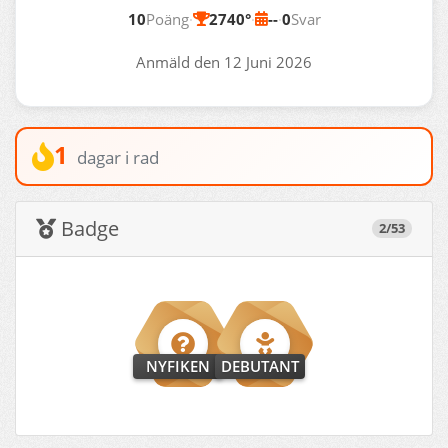
10
Poäng
·
2740°
·
--
·
0
Svar
Anmäld den 12 Juni 2026
1
dagar i rad
Badge
2/53
NYFIKEN
DEBUTANT