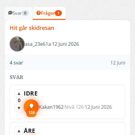
Svar
Frågor
0
1
Hit går skidresan
asa_23e61a
12 Juni 2026
4 svar
12 Juni
SVAR
IDRE
▲
0
Kakan1962
Nivå 126
12 Juni 2026
▼
126
ÅRE
▲