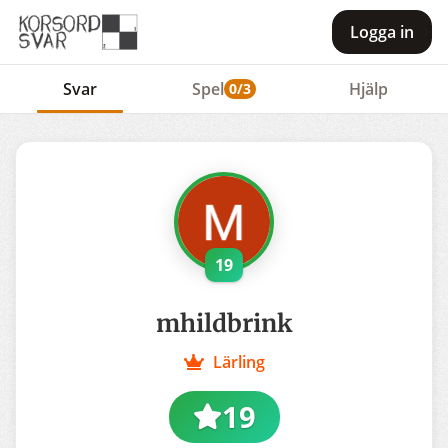
Logga in
Svar
Spel
Hjälp
0/3
19
mhildbrink
Lärling
19