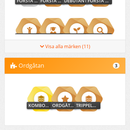
FÖRSTA HJÄLPAREN
FÖRSTA STEGET
DEBUTANT
FÖRSTA WEBBKRYSSET
NYBÖRJARE
LÖFTE
NOVIS
ORDJÄGARE
Visa alla märken (11)
Ordgåtan
3
UPPMÄRKSAM SÖKARE
FALKÖGA
SNABB SÖKARE
KOMBOMÄSTARE
ORDGÅTAN-DEBUT
TRIPPELKOMBO