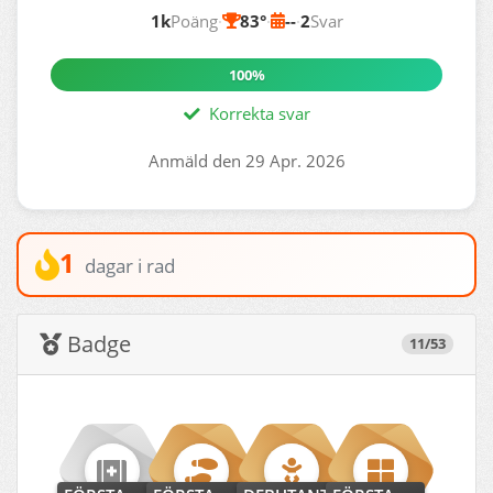
1k
Poäng
·
83°
·
--
·
2
Svar
100%
Korrekta svar
Anmäld den 29 Apr. 2026
1
dagar i rad
Badge
11/53