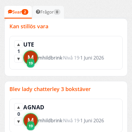
Svar
Frågor
2
0
Kan stillös vara
UTE
▲
1
mhildbrink
Nivå 19
1 Juni 2026
▼
19
Blev lady chatterley 3 bokstäver
AGNAD
▲
0
mhildbrink
Nivå 19
1 Juni 2026
▼
19