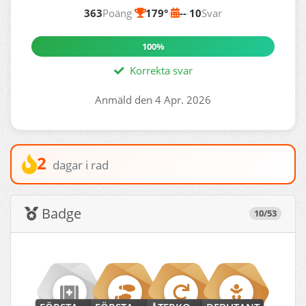
363
Poäng
·
179°
·
--
·
10
Svar
100%
Korrekta svar
Anmäld den 4 Apr. 2026
2
dagar i rad
Badge
10/53