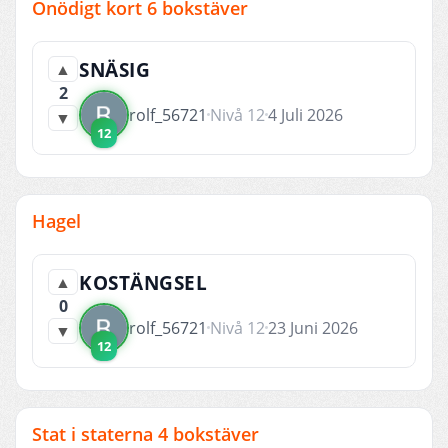
Onödigt kort 6 bokstäver
SNÄSIG
▲
2
rolf_56721
Nivå 12
4 Juli 2026
▼
12
Hagel
KOSTÄNGSEL
▲
0
rolf_56721
Nivå 12
23 Juni 2026
▼
12
Stat i staterna 4 bokstäver