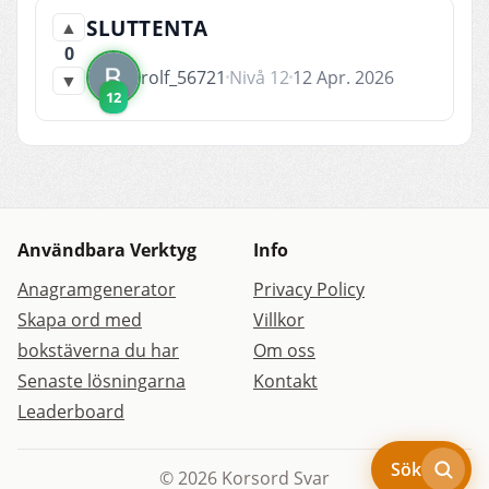
SLUTTENTA
▲
0
rolf_56721
Nivå 12
12 Apr. 2026
▼
12
Användbara Verktyg
Info
Anagramgenerator
Privacy Policy
Skapa ord med
Villkor
bokstäverna du har
Om oss
Senaste lösningarna
Kontakt
Leaderboard
Sök
© 2026 Korsord Svar