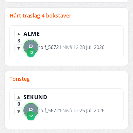
Hårt träslag 4 bokstäver
ALME
▲
3
rolf_56721
Nivå 12
28 Juli 2026
▼
12
Tonsteg
SEKUND
▲
0
rolf_56721
Nivå 12
25 Juli 2026
▼
12