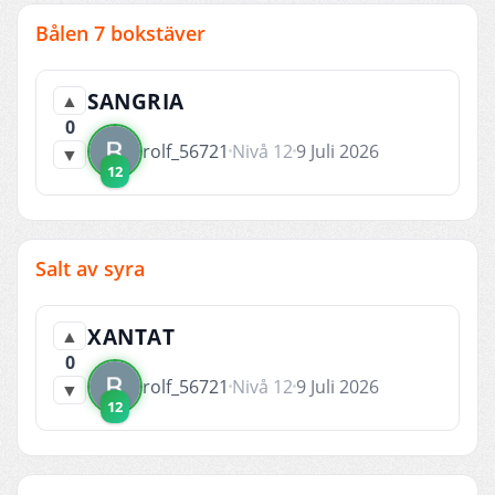
Bålen 7 bokstäver
SANGRIA
▲
0
rolf_56721
Nivå 12
9 Juli 2026
▼
12
Salt av syra
XANTAT
▲
0
rolf_56721
Nivå 12
9 Juli 2026
▼
12