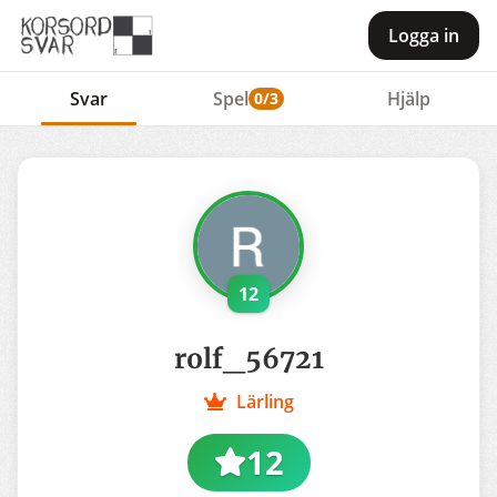
Logga in
Svar
Spel
Hjälp
0/3
12
rolf_56721
Lärling
12