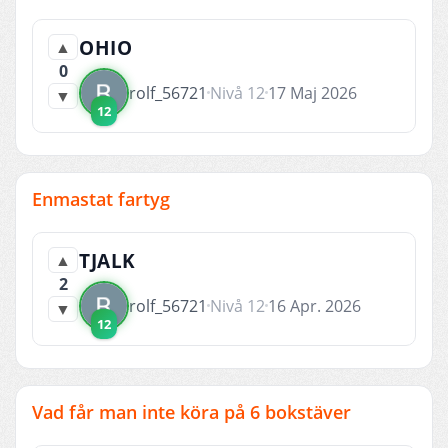
OHIO
▲
0
rolf_56721
Nivå 12
17 Maj 2026
▼
12
Enmastat fartyg
TJALK
▲
2
rolf_56721
Nivå 12
16 Apr. 2026
▼
12
Vad får man inte köra på 6 bokstäver