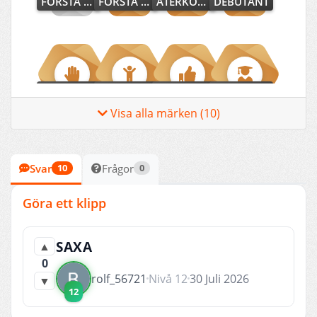
FÖRSTA HJÄLPAREN
FÖRSTA STEGET
ÅTERKOMST
DEBUTANT
DELTAGARE
NYBÖRJARE
BIDRAGSGIVARE
LÖFTE
Visa alla märken (10)
Svar
Frågor
10
0
HJÄLPARE
NOVIS
Göra ett klipp
SAXA
▲
0
rolf_56721
Nivå 12
30 Juli 2026
▼
12