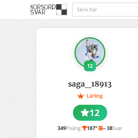
12
saga_18913
Lärling
12
349
Poäng
·
187°
·
--
·
38
Svar