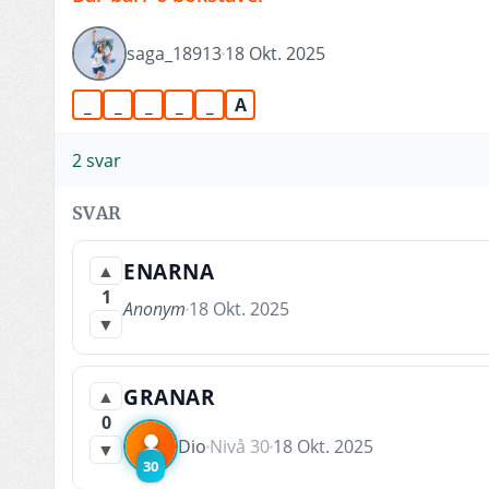
saga_18913
18 Okt. 2025
_
_
_
_
_
A
2 svar
SVAR
ENARNA
▲
1
Anonym
18 Okt. 2025
▼
GRANAR
▲
0
Dio
Nivå 30
18 Okt. 2025
▼
30