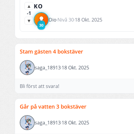
KO
▲
-1
Dio
Nivå 30
18 Okt. 2025
▼
30
Stam gästen 4 bokstäver
saga_18913
18 Okt. 2025
Bli först att svara!
Går på vatten 3 bokstäver
saga_18913
18 Okt. 2025