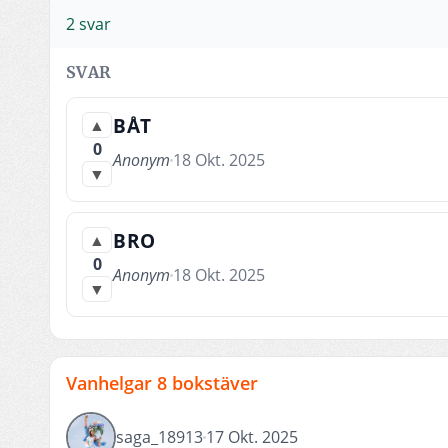
2 svar
SVAR
BÅT
▲
0
Anonym
18 Okt. 2025
▼
BRO
▲
0
Anonym
18 Okt. 2025
▼
Vanhelgar 8 bokstäver
saga_18913
17 Okt. 2025