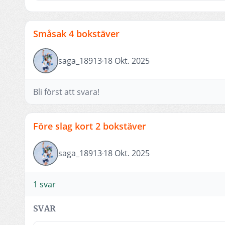
Småsak 4 bokstäver
saga_18913
18 Okt. 2025
Bli först att svara!
Före slag kort 2 bokstäver
saga_18913
18 Okt. 2025
1 svar
SVAR