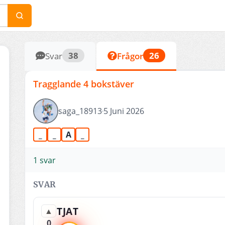
38
26
Svar
Frågor
Tragglande 4 bokstäver
saga_18913
5 Juni 2026
_
_
A
_
1 svar
SVAR
TJAT
▲
0