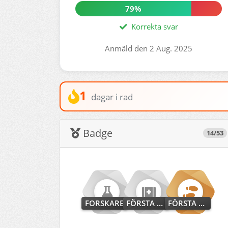
79%
Korrekta svar
Anmäld den 2 Aug. 2025
1
dagar i rad
Badge
14/53
FORSKARE
FÖRSTA HJÄLPAREN
FÖRSTA STEGET