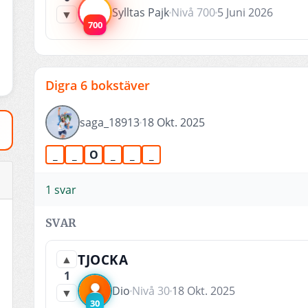
Sylltas Pajk
Nivå 700
5 Juni 2026
▼
700
Digra 6 bokstäver
saga_18913
18 Okt. 2025
_
_
O
_
_
_
1 svar
SVAR
TJOCKA
▲
1
Dio
Nivå 30
18 Okt. 2025
▼
30