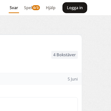
Svar
Spel
Hjälp
Logga in
0/3
4 Bokstäver
5 Juni