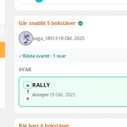
Går snabbt 5 bokstäver
saga_18913
18 Okt. 2025
Bästa svaret · 1 svar
SVAR
RALLY
▲
1
Anonym
18 Okt. 2025
▼
Bär barr 6 bokstäver