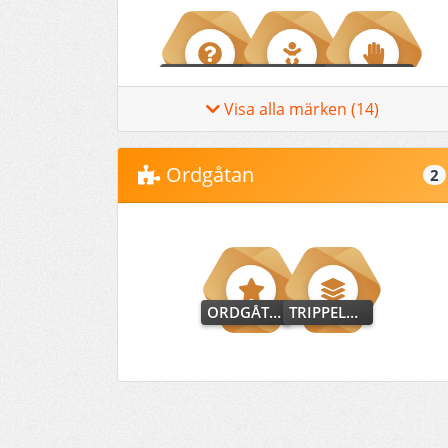
NYFIKEN
DEBUTANT
DELTAGARE
Visa alla märken (14)
Ordgåtan
2
UTREDARE
NYBÖRJARE
BIDRAGSGIVARE
ORDGÅTAN-DEBUT
TRIPPELKOMBO
UPPTÄCKARE
LÖFTE
HJÄLPARE