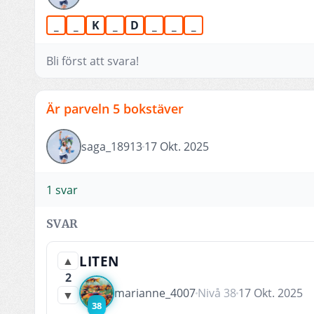
_
_
K
_
D
_
_
_
Bli först att svara!
Är parveln 5 bokstäver
saga_18913
17 Okt. 2025
1 svar
SVAR
LITEN
▲
2
marianne_4007
Nivå 38
17 Okt. 2025
▼
38