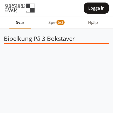
Logga in
Svar
Spel
Hjälp
0/3
Bibelkung På 3 Bokstäver