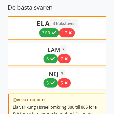
De bästa svaren
ELA
3 Bokstäver
363
17
LAM
3
6
7
NEJ
3
3
5
VISSTE DU DET?
Ela var kung i Israel omkring 886 till 885 före
Kristus och regerade knappt två år innan