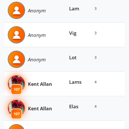
Lam
3
Anonym
Vig
3
Anonym
Lot
3
Anonym
Lams
4
Kent Allan
107
Elas
4
Kent Allan
107