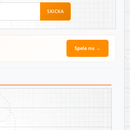
SKICKA
Spela nu →