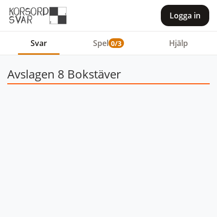
Logga in
Svar
Spel
Hjälp
0/3
Avslagen 8 Bokstäver