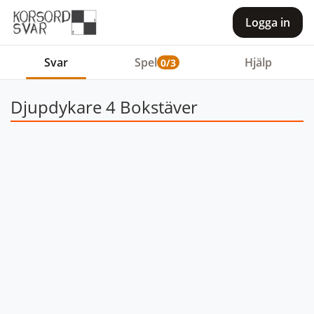
Logga in
Svar
Spel
Hjälp
0/3
Djupdykare 4 Bokstäver