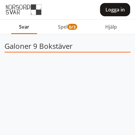
Logga in
Svar
Spel
Hjälp
0/3
Galoner 9 Bokstäver