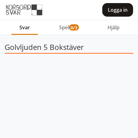
Logga in
Svar
Spel
Hjälp
0/3
Golvljuden 5 Bokstäver