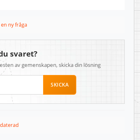
l en ny fråga
du svaret?
 resten av gemenskapen, skicka din lösning
SKICKA
pdaterad