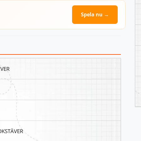
Spela nu →
ÄVER
BOKSTÄVER