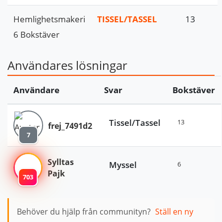
Hemlighetsmakeri
TISSEL/TASSEL
13
6 Bokstäver
Användares lösningar
Användare
Svar
Bokstäver
Tissel/Tassel
13
frej_7491d2
7
Sylltas
Myssel
6
Pajk
703
Behöver du hjälp från communityn?
Ställ en ny