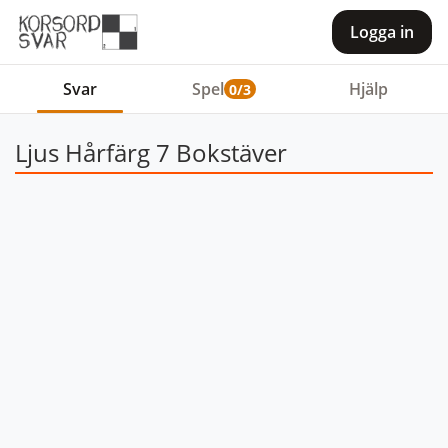
Logga in
Svar
Spel
Hjälp
0/3
Ljus Hårfärg 7 Bokstäver