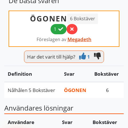
De bästa svaren
ÖGONEN
6 Bokstäver
1
Megadeth
Föreslagen av
Har det varit till hjälp?
1
Definition
Svar
Bokstäver
Nålhålen 5 Bokstäver
ÖGONEN
6
Användares lösningar
Användare
Svar
Bokstäver