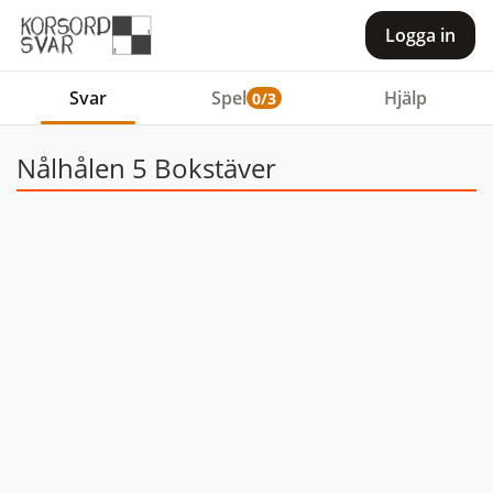
Logga in
Svar
Spel
Hjälp
0/3
Nålhålen 5 Bokstäver